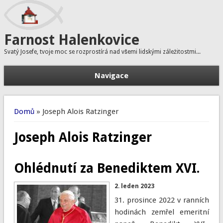
Farnost Halenkovice
Svatý Josefe, tvoje moc se rozprostírá nad všemi lidskými záležitostmi...
Navigace
H
Vyhledávání
Jste zde
Domů
» Joseph Alois Ratzinger
Joseph Alois Ratzinger
Ohlédnutí za Benediktem XVI.
2. leden 2023
31. prosince 2022 v ranních
hodinách zemřel emeritní