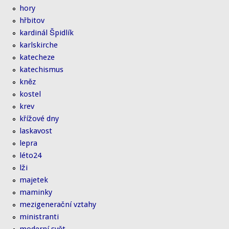
hory
hřbitov
kardinál Špidlík
karlskirche
katecheze
katechismus
kněz
kostel
krev
křížové dny
laskavost
lepra
léto24
lži
majetek
maminky
mezigenerační vztahy
ministranti