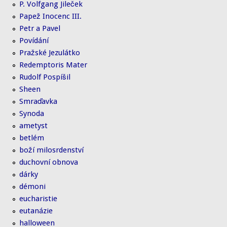
P. Volfgang Jileček
Papež Inocenc III.
Petr a Pavel
Povídání
Pražské Jezulátko
Redemptoris Mater
Rudolf Pospíšil
Sheen
Smraďavka
Synoda
ametyst
betlém
boží milosrdenství
duchovní obnova
dárky
démoni
eucharistie
eutanázie
halloween