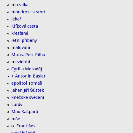
mozaika
moudrost a smrt
lékař
Křížová cesta
křesťané
letní příběhy
malování
Mons. Petr Piťha
mezidobí
Cyril a Metoděj
+ Antonín Basler
apoštol Tomáš
jáhen Jiří Šůstek
kněžské svěcení
Lurdy
Max Kašparů
mše
o. František