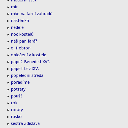
moderní svět
mír
mše na farní zahradě
nastěnka
neděle
noc kostelů
náš pan farář
o. Hebron
oblečení v kostele
papež Benedikt XVI.
papež Lev XIV.
popeleční středa
poradíme
potraty
poušť
rok
roráty
rusko
sestra Zdislava