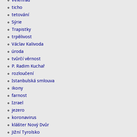
Velehrad
ticho
tetování
Sýrie
Trapistky
trpělivost
Václav Kalivoda
úroda
tvůrčí věrnost
P. Radim Kuchař
rozloučení
Istanbulská smlouva
ikony
farnost
Izrael
jezero
koronavirus
klášter Nový Dvůr
Jižní Tyrolsko