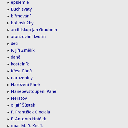
epidemie
Duch svatý
biřmování
bohoslužby
arcibiskup Jan Graubner
aranžování květin
děti
P. Jiří Změlík
daně
kostelník
Křest Páně
narozeniny
Narození Páně
Nanebevstoupení Páně
Neratov
o. Jiří Šůstek
P. František Cinciala
P. Antonín Hráček
opat M. R. Kosík