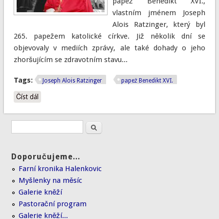
papež Benedikt XVI.,
vlastním jménem Joseph
Alois Ratzinger, který byl
265. papežem katolické církve. Již několik dní se
objevovaly v mediích zprávy, ale také dohady o jeho
zhoršujícím se zdravotním stavu...
Tags:
Joseph Alois Ratzinger
papež Benedikt XVI.
Číst dál
Ohlédnutí za Benediktem XVI.
Doporučujeme...
Farní kronika Halenkovic
Myšlenky na měsíc
Galerie kněží
Pastorační program
Galerie kněží...