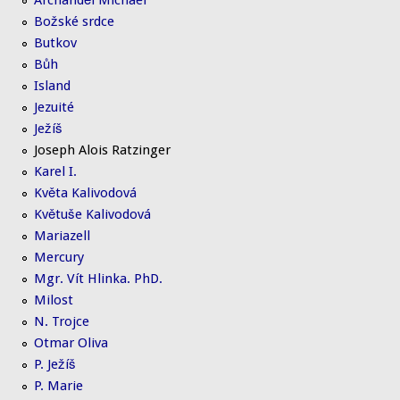
Archanděl Michael
Božské srdce
Butkov
Bůh
Island
Jezuité
Ježíš
Joseph Alois Ratzinger
Karel I.
Květa Kalivodová
Květuše Kalivodová
Mariazell
Mercury
Mgr. Vít Hlinka. PhD.
Milost
N. Trojce
Otmar Oliva
P. Ježíš
P. Marie