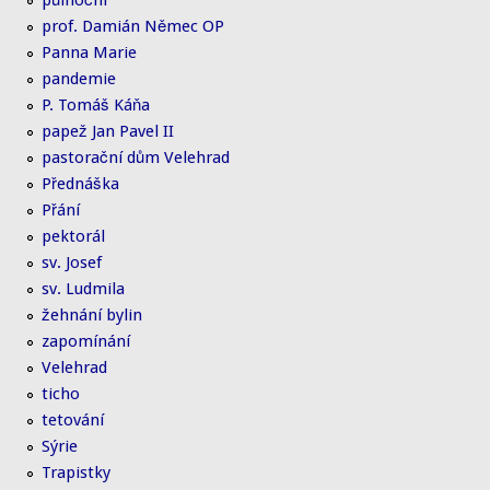
půlnoční
prof. Damián Němec OP
Panna Marie
pandemie
P. Tomáš Káňa
papež Jan Pavel II
pastorační dům Velehrad
Přednáška
Přání
pektorál
sv. Josef
sv. Ludmila
žehnání bylin
zapomínání
Velehrad
ticho
tetování
Sýrie
Trapistky