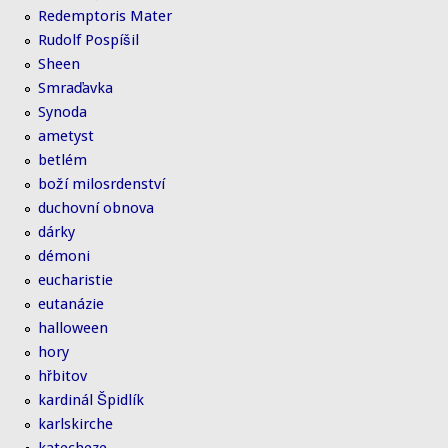
Redemptoris Mater
Rudolf Pospíšil
Sheen
Smraďavka
Synoda
ametyst
betlém
boží milosrdenství
duchovní obnova
dárky
démoni
eucharistie
eutanázie
halloween
hory
hřbitov
kardinál Špidlík
karlskirche