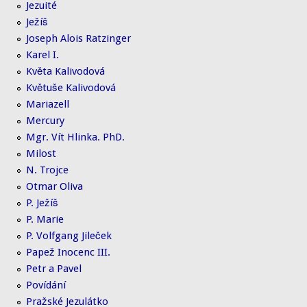
Jezuité
Ježíš
Joseph Alois Ratzinger
Karel I.
Květa Kalivodová
Květuše Kalivodová
Mariazell
Mercury
Mgr. Vít Hlinka. PhD.
Milost
N. Trojce
Otmar Oliva
P. Ježíš
P. Marie
P. Volfgang Jileček
Papež Inocenc III.
Petr a Pavel
Povídání
Pražské Jezulátko