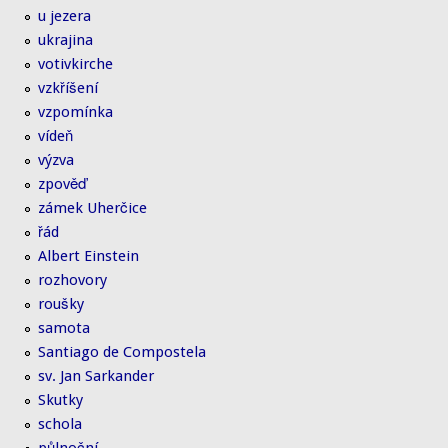
u jezera
ukrajina
votivkirche
vzkříšení
vzpomínka
vídeň
výzva
zpověď
zámek Uherčice
řád
Albert Einstein
rozhovory
roušky
samota
Santiago de Compostela
sv. Jan Sarkander
Skutky
schola