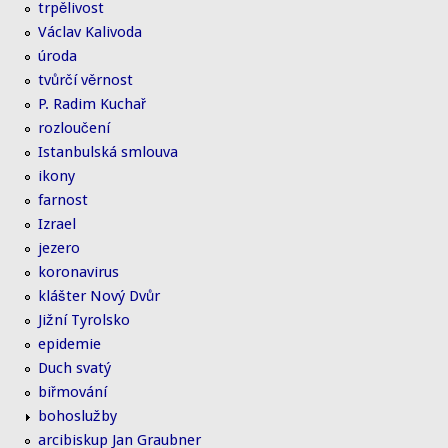
trpělivost
Václav Kalivoda
úroda
tvůrčí věrnost
P. Radim Kuchař
rozloučení
Istanbulská smlouva
ikony
farnost
Izrael
jezero
koronavirus
klášter Nový Dvůr
Jižní Tyrolsko
epidemie
Duch svatý
biřmování
bohoslužby
arcibiskup Jan Graubner