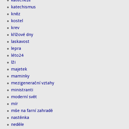
katecheze
katechismus
kněz
kostel
krev
křížové dny
laskavost
lepra
léto24
lži
majetek
maminky
mezigenerační vztahy
ministranti
moderní svět
mír
mše na farní zahradě
nastěnka
neděle