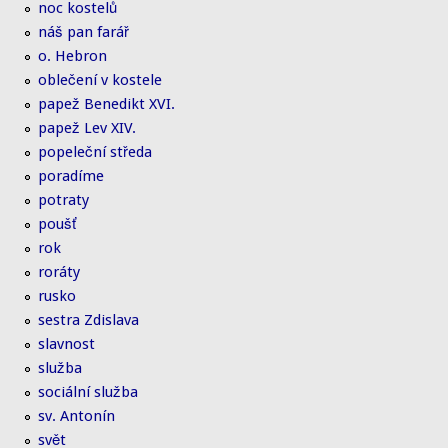
noc kostelů
náš pan farář
o. Hebron
oblečení v kostele
papež Benedikt XVI.
papež Lev XIV.
popeleční středa
poradíme
potraty
poušť
rok
roráty
rusko
sestra Zdislava
slavnost
služba
sociální služba
sv. Antonín
svět