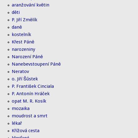
aranžování květin
děti
P. Jiří Změlík
daně
kostelník
Křest Páně
narozeniny
Narození Páně
Nanebevstoupení Páně
Neratov
o. Jiří Šůstek
P. František Cinciala
P. Antonín Hráček
opat M. R. Kosík
mozaika
moudrost a smrt
lékař
Křížová cesta