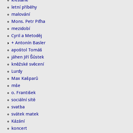
křesťané
letní příběhy
malování
Mons. Petr Piťha
mezidobí
Cyril a Metoděj
+ Antonín Basler
apoštol Tomáš
jáhen Jiří Šůstek
kněžské svěcení
Lurdy
Max Kašparů
mše
o. František
sociální sítě
svatba
svátek matek
Kázání
koncert