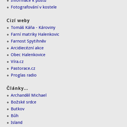
Informace k půstu
Fotografování v kostele
Cizí weby
Tomáš Káňa - Károviny
Farní matriky Halenkovic
Farnost Spytihněv
Arcidiecézní akce
Obec Halenkovice
Víra.cz
Pastorace.cz
Proglas radio
Články...
Archanděl Michael
Božské srdce
Butkov
Bůh
Island